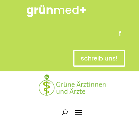
grün
med
+
schreib uns!