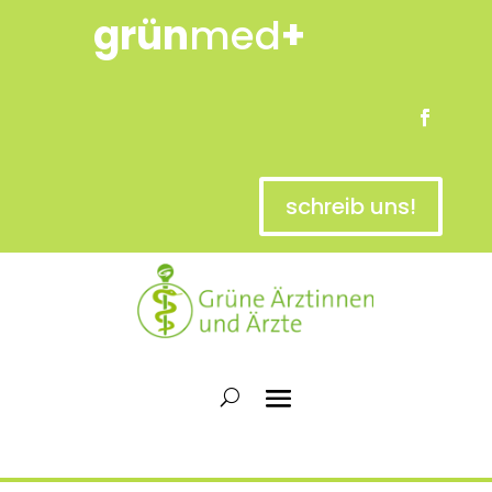
grün
med
+
schreib uns!