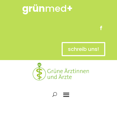
grün
med
+
schreib uns!